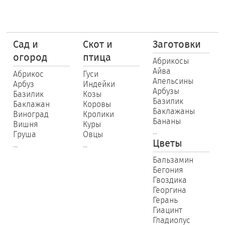
Сад и
Скот и
Заготовки
огород
птица
Абрикосы
Айва
Абрикос
Гуси
Апельсины
Арбуз
Индейки
Арбузы
Базилик
Козы
Базилик
Баклажан
Коровы
Баклажаны
Виноград
Кролики
Бананы
Вишня
Куры
...
Груша
Овцы
Цветы
...
...
Бальзамин
Бегония
Гвоздика
Георгина
Герань
Гиацинт
Гладиолус