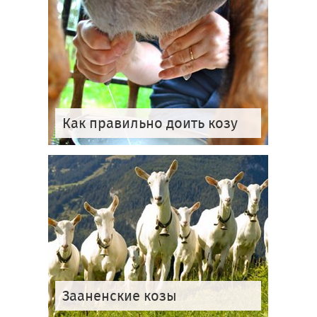
Как правильно доить козу
Зааненские козы