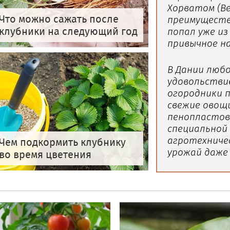
Хорватом (Вен
Что можно сажать после
преимуществе
клубники на следующий год
попал уже из
привычное на
В Дании любо
удовольстви
огородники 
свежие овощи
пенопластов
специальной 
агротехниче
Чем подкормить клубнику
урожай даже 
во время цветения