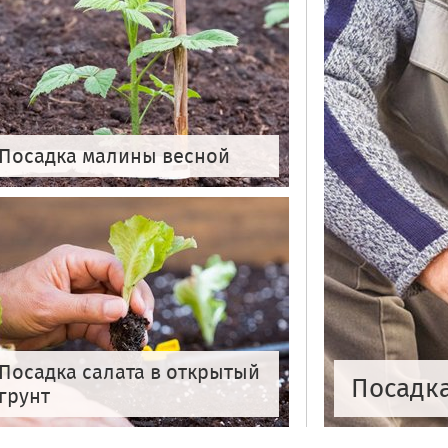
Посадка малины весной
Посадка салата в открытый
Посадк
грунт