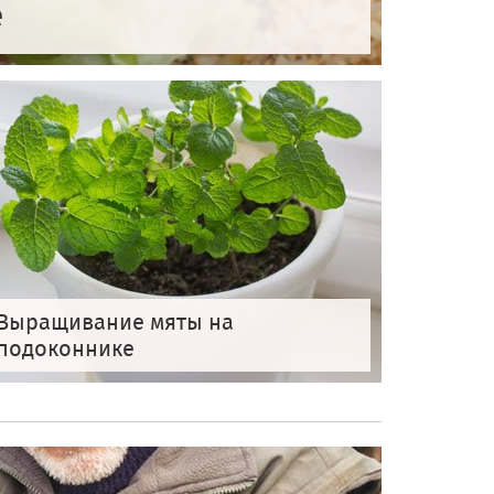
е
Выращивание мяты на
подоконнике