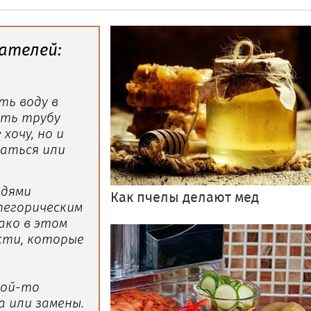
ателей:
ть воду в
ить трубу
хочу, но и
шаться или
едями
Как пчелы делают мед
тегорическим
ако в этом
сти, которые
кой-то
 или замены.