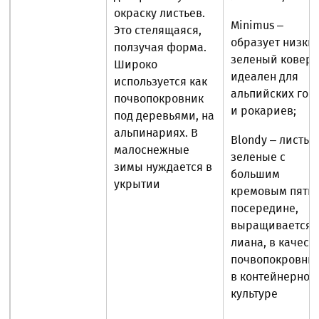
окраску листьев.
Minimus –
Это стелящаяся,
образует низки
ползучая форма.
зеленый ковер,
Широко
идеален для
используется как
альпийских гор
почвопокровник
и рокариев;
под деревьями, на
альпинариях. В
Blondy – листья
малоснежные
зеленые с
зимы нуждается в
большим
укрытии
кремовым пятн
посередине,
выращивается 
лиана, в качест
почвопокровник
в контейнерной
культуре