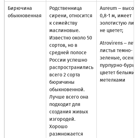
Бирючина
Родственница
Aureum – высот
обыкновенная
сирени, относится
0,8-1 м, имеет
к семейству
золотистую лист
маслиновые.
не цветет;
Известно около 50
Atrovirens – лет
сортов, но в
листья темно-
средней полосе
зеленые, осень
России успешно
пурпурно-бурые
распространились
цветет белыми
всего 2 сорта
метелками
бюричины
обыкновенной.
Лучше всего она
подходит для
создания живых
изгородей.
Хорошо
размножается