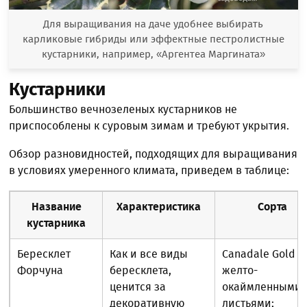
Для выращивания на даче удобнее выбирать
карликовые гибриды или эффектные пестролистные
кустарники, например, «Аргентеа Маргината»
Кустарники
Большинство вечнозеленых кустарников не
приспособлены к суровым зимам и требуют укрытия.
Обзор разновидностей, подходящих для выращивания
в условиях умеренного климата, приведем в таблице:
Название
Характеристика
Сорта
кустарника
Бересклет
Как и все виды
Canadale Gold с
Форчуна
бересклета,
желто-
ценится за
окаймленными
декоративную
листьями;