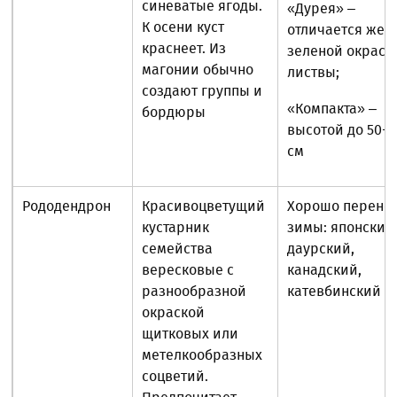
синеватые ягоды.
«Дурея» –
К осени куст
отличается жел
краснеет. Из
зеленой окраск
магонии обычно
листвы;
создают группы и
«Компакта» –
бордюры
высотой до 50-7
см
Рододендрон
Красивоцветущий
Хорошо перено
кустарник
зимы: японский
семейства
даурский,
вересковые с
канадский,
разнообразной
катевбинский
окраской
щитковых или
метелкообразных
соцветий.