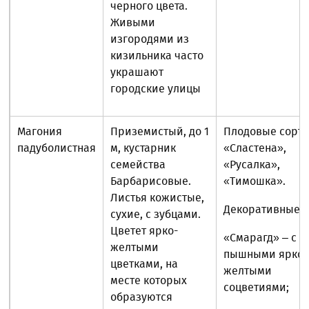
черного цвета.
Живыми
изгородями из
кизильника часто
украшают
городские улицы
Магония
Приземистый, до 1
Плодовые сорта
падуболистная
м, кустарник
«Сластена»,
семейства
«Русалка»,
Барбарисовые.
«Тимошка».
Листья кожистые,
Декоративные:
сухие, с зубцами.
Цветет ярко-
«Смарагд» – с
желтыми
пышными ярко-
цветками, на
желтыми
месте которых
соцветиями;
образуются