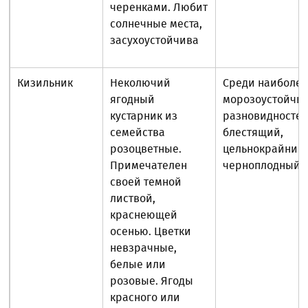
черенками. Любит
солнечные места,
засухоустойчива
Кизильник
Неколючий
Среди наиболе
ягодный
морозоустойчи
кустарник из
разновидностей
семейства
блестящий,
розоцветные.
цельнокрайний,
Примечателен
черноплодный
своей темной
листвой,
краснеющей
осенью. Цветки
невзрачные,
белые или
розовые. Ягоды
красного или