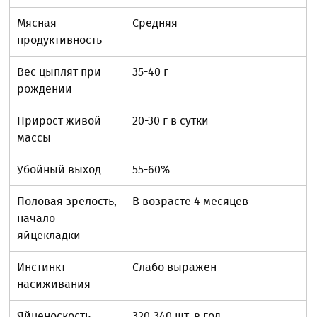
Мясная
Средняя
продуктивность
Вес цыплят при
35-40 г
рождении
Прирост живой
20-30 г в сутки
массы
Убойный выход
55-60%
Половая зрелость,
В возрасте 4 месяцев
начало
яйцекладки
Инстинкт
Слабо выражен
насиживания
Яйценоскость
320-340 шт. в год