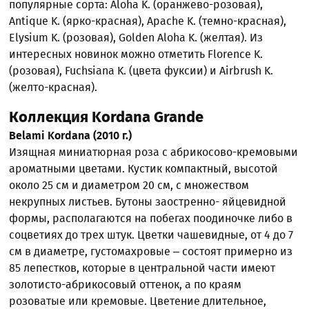
популярные сорта: Aloha K. (оранжево-розовая),
Antique K. (ярко-красная), Apache K. (темно-красная),
Elysium K. (розовая), Golden Aloha K. (желтая). Из
интересных новинок можно отметить Florence K.
(розовая), Fuchsiana K. (цвета фуксии) и Airbrush K.
(желто-красная).
Коллекция Kordana Grande
Belami Kordana (2010 г.)
Изящная миниатюрная роза с абрикосово-кремовыми
ароматными цветами. Кустик компактный, высотой
около 25 см и диаметром 20 см, с множеством
некрупных листьев. Бутоны заостренно- яйцевидной
формы, располагаются на побегах поодиночке либо в
соцветиях до трех штук. Цветки чашевидные, от 4 до 7
см в диаметре, густомахровые – состоят примерно из
85 лепестков, которые в центральной части имеют
золотисто-абрикосовый оттенок, а по краям
розоватые или кремовые. Цветение длительное,