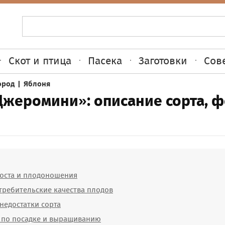
Скот и птица
Пасека
Заготовки
Сов
ород
|
Яблоня
Джеромини»: описание сорта, ф
оста и плодоношения
требительские качества плодов
недостатки сорта
 по посадке и выращиванию