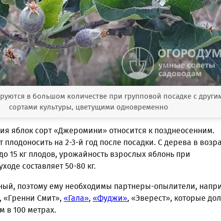
руются в большом количестве при групповой посадке с други
сортами культуры, цветущими одновременно
ния яблок сорт «Джеромини» относится к позднеосенним.
 плодоносить на 2-3-й год после посадки. С дерева в возра
 до 15 кг плодов, урожайность взрослых яблонь при
ходе составляет 50-80 кг.
ный, поэтому ему необходимы партнеры-опылители, напр
, «Гренни Смит»,
«Гала»
,
«Фуджи»
, «Эверест», которые до
м в 100 метрах.