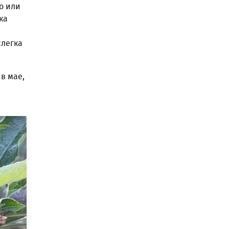
о или
ка
слегка
в мае,