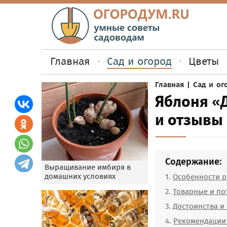
Главная
Сад и огород
Цветы
Главная
|
Сад и ог
Яблоня «
и отзывы
Содержание:
Выращивание имбиря в
домашних условиях
Особенности р
Товарные и по
Достоинства и 
Рекомендации