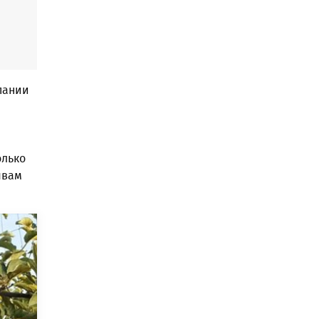
пании
олько
ывам