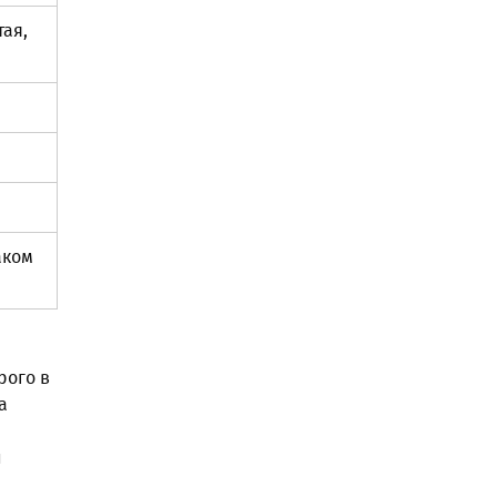
тая,
аком
рого в
а
й