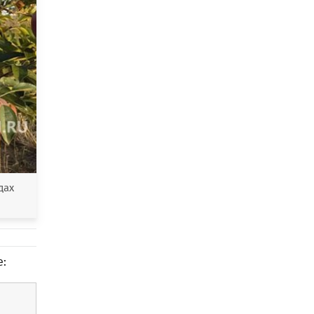
дах
е: