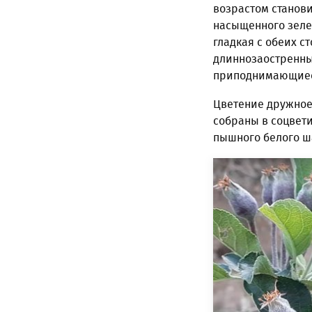
возрастом станов
насыщенного зеле
гладкая с обеих с
длиннозаостренны
приподнимающиеся
Цветение дружное
собраны в соцвети
пышного белого ш