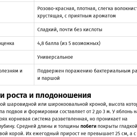
Розово-красная, плотная, слегка волокнис
хрустящая, с приятным ароматом
Сладкий, почти без кислоты
оценка
4,8 балла (из 5 возможных)
Универсальное
болезням и
Подвержен поражению бактериальным р
и паршой
и роста и плодоношения
ой шаровидной или широкоовальной кроной, высота кото
па подвоя и формировки составляет от 2 до 3 м. У яблонь н
ях корневая система разветвленная, но проникает на
лубину. Средней длины и толщины
побеги
покрыты гладко
ой корой. Их ежегодный прирост не превышает 25 см, а с