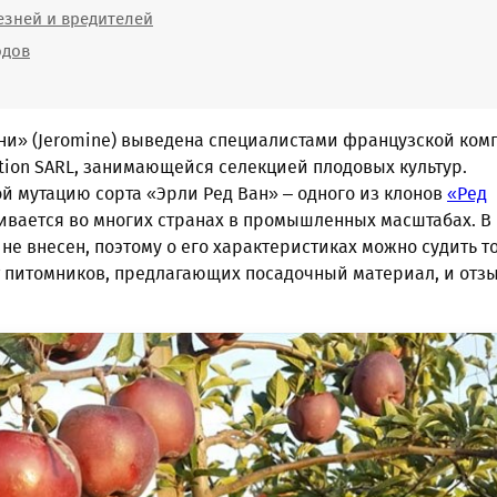
езней и вредителей
одов
и» (Jeromine) выведена специалистами французской ком
ection SARL, занимающейся селекцией плодовых культур.
й мутацию сорта «Эрли Ред Ван» – одного из клонов
«Ред
ивается во многих странах в промышленных масштабах. В
 не внесен, поэтому о его характеристиках можно судить т
 питомников, предлагающих посадочный материал, и отз