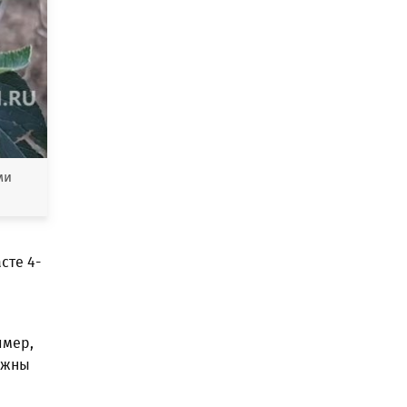
ми
сте 4-
имер,
лжны