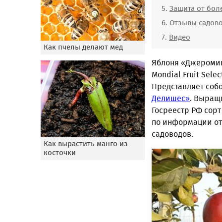
Защита от бол
Отзывы садов
Видео
Как пчелы делают мед
Яблоня «Джеромин
Mondial Fruit Sel
Представляет собо
Делишес»
. Выращ
Госреестр РФ сорт
по информации от
садоводов.
Как вырастить манго из
косточки