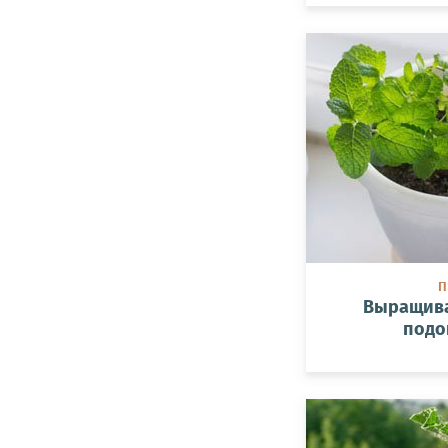
П
Выращива
подо