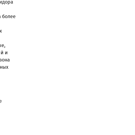
мидора
а более
к
ые,
ий и
езона
ьных
е