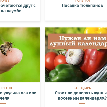
РОЧЕЕ
ТЮЛЬПАН
очетаются друг с
Посадка тюльпанов
 на клумбе
ТЕРЕСНО
КАЛЕНДАРЬ
и укусила оса или
Стоит ли доверять лунн
чела
посевным календарям?