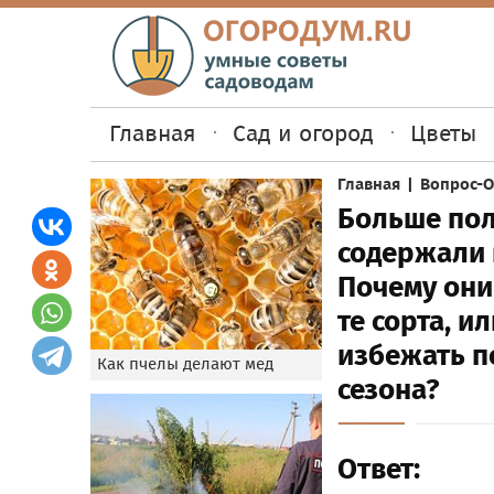
Главная
Сад и огород
Цветы
Главная
|
Вопрос-О
Больше пол
содержали 
Почему они
те сорта, и
избежать п
Как пчелы делают мед
сезона?
Ответ: