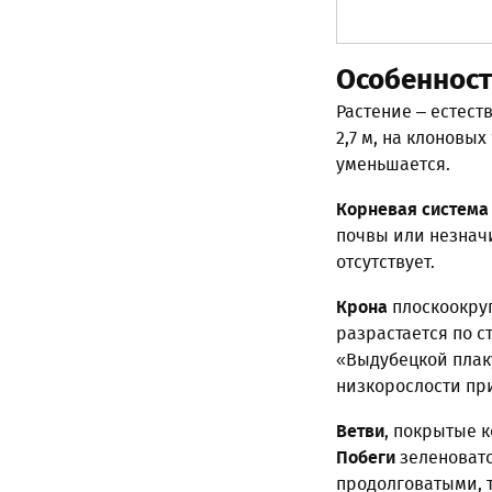
Особенност
Растение – естес
2,7 м, на клоновых
уменьшается.
Корневая система
почвы или незнач
отсутствует.
Крона
плоскоокруг
разрастается по с
«Выдубецкой плаку
низкорослости пр
Ветви
, покрытые к
Побеги
зеленовато
продолговатыми,