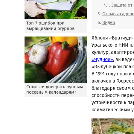
Защита от
Отзывы садов
Видео
Топ-7 ошибок при
выращивании огурцов
Яблоня «Братчуд» 
Уральского НИИ п
культур, адаптиро
«Чудное»
, выведе
«Выдубецкой плаку
В 1991 году новый 
включен в Госреес
Стоит ли доверять лунным
благодаря своим 
посевным календарям?
способности пере
устойчивости к па
климатическими у