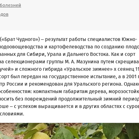
 болезней
одов
(«Брат Чудного») – результат работы специалистов Южно-
лодоовощеводства и картофелеводства по созданию плод
ванных для Сибири, Урала и Дальнего Востока. Как и сорт
на селекционерами группы М. А. Мазунина путем скрещив
чей» и сложного гибрида «Уральское зимнее» х сеянец 11-
сорт был передан на государственное испытание, а в 2001 г
тр России и рекомендован для Уральского региона. Однак
особенностям: компактным габаритам дерева, морозостойк
носить без повреждений продолжительный зимний период
рше – с успехом выращивается и в других областях с сур
словиями.