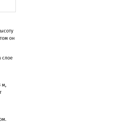
высоту
стом он
 слое
 м,
т
ом.