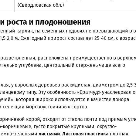
(Свердловская обл.)
и роста и плодоношения
твенный карлик, на семенных подвоях не превышающий в 
 1,5-2,0 м. Ежегодный прирост составляет 25-40 см, с возра
разветвленная, расположена преимущественно в верхнем
ительно углублена, центральный стержень чаще всего
лая, у взрослых деревьев раскидистая, диаметром до 2,5-3
тланцевому типу. Эту особенность «Братчуд» унаследовал о
чей», которая широко используется в качестве донора
и селекции морозоустойчивых сортов.
оричневой корой, отходят от ствола почти под прямым угл
-коричневые, густо покрытые крупными, округло-
 темно-зелеными
листьями
.
Листовая пластинка
плотная,