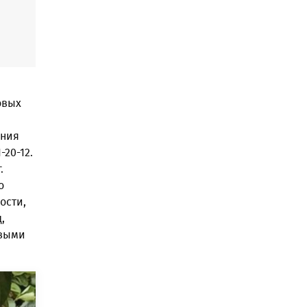
овых
ания
20-12.
.
о
ости,
,
овыми