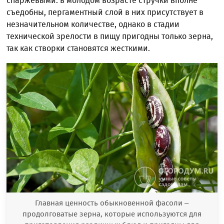
спаржевыми: в молодом возрасте стручки вполне
съедобны, пергаментный слой в них присутствует в
незначительном количестве, однако в стадии
технической зрелости в пищу пригодны только зерна,
так как створки становятся жесткими.
Главная ценность обыкновенной фасоли –
продолговатые зерна, которые используются для