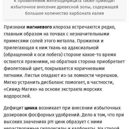
К проявлениям железодефицита также приводит
избыточное внесение древесной золы, содержащей
большое количество карбоната калия
Признаки
магниевого
хлороза встречаются редко,
главным образом на почвах с незначительными
примесями солей этого металла. Прожилки и
прилегающая к ним ткань на адаксиальной
(обращенной к оси побега) стороне какое-то время
остаются прежними, но обратная сторона приобретает
фиолетовый цвет, покрывается коричневыми
пятнами. Листья опадают из-за ломкости черешков.
Мягко устранить дисбаланс помогает, в частности,
«Сивид-Магик» на основе экстракта морских
водорослей.
Дефицит
цинка
возникает при внесении избыточных
дозировок фосфорных удобрений. Дело в том, что при
высоких значениях рН цинк образует с ними
нерастворимые гидроксиды и карбонаты. На старой