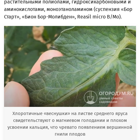
растительными полиолами, гидроксикарбоновыми и
аминокислотами, моноэтаноламином (суспензия «Бор
Старт», «Бион Бор-Молибден», Reasil micro B/Mo).
Хлоротичные «веснушки» на листве среднего яруса
свидетельствуют о магниевом голодании и плохом
усвоении кальция, что чревато появлением вершинной
гнили плодов