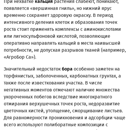
При нехватке
кальция
растения слабеют, поникают,
появляется «вершинная гниль», но нижний ярус
временно сохраняет здоровую окраску. В период
интенсивного деления клеток и образования точек
роста стоит применять комплексы с аминокислотами
или лигносульфоновой кислотой, позволяющие
оперативно направлять кальций в места наивысшей
потребности, не допуская разрывов тканей (например,
«АгроБор Са»).
Значительный недостаток
бора
особенно заметен на
торфянистых, заболоченных, карбонатных грунтах, а
также после известкования участка. В числе
негативных моментов отмечают наличие множества
укороченных побегов вследствие многократного
отмирания верхушечных точек роста, недоразвитие
цветочных кистей, утолщение, сморщивание листьев.
Для равномерности проникновения и адсорбции чаще
всего используют полиборатные композиции с