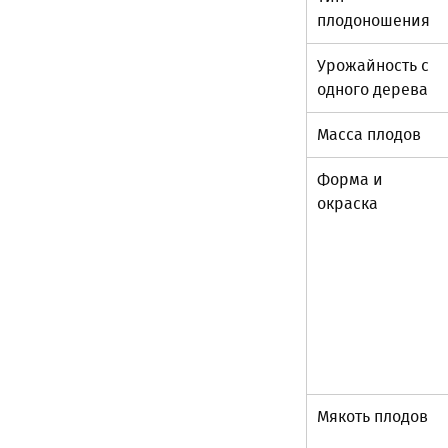
плодоношения
Урожайность с
одного дерева
Масса плодов
Форма и
окраска
Мякоть плодов