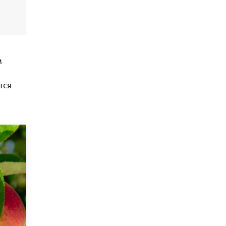
м
тся