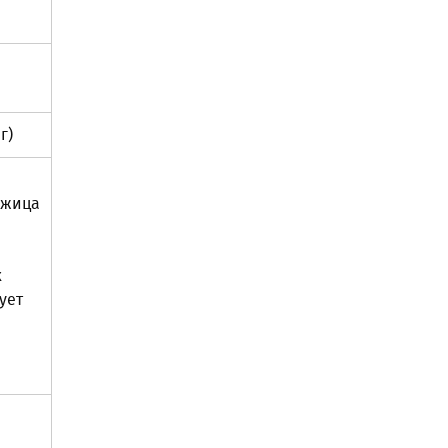
г)
ожица
х
ует