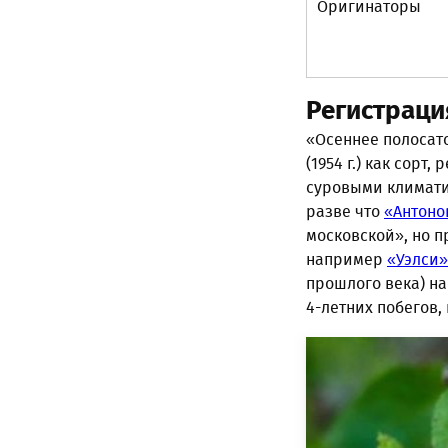
Оригинаторы
Регистраци
«Осеннее полосато
(1954 г.) как сор
суровыми климати
разве что
«Антоно
московской», но 
например
«Уэлси»
прошлого века) н
4-летних побегов,