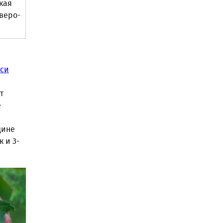
кая
веро-
си
т
е
дине
 и 3-