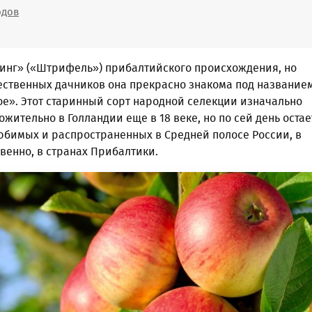
одов
нг» («Штрифель») прибалтийского происхождения, но
ественных дачников она прекрасно знакома под название
е». Этот старинный сорт народной селекции изначально
жительно в Голландии еще в 18 веке, но по сей день остае
юбимых и распространенных в Средней полосе России, в
твенно, в странах Прибалтики.