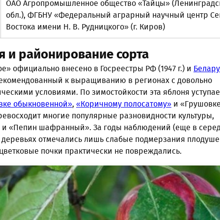
ОАО Агропромышленное общество «Тайцы» (Ленинградс
обл.), ФГБНУ «Федеральный аграрный научный центр Се
Востока имени Н. В. Рудницкого» (г. Киров)
я и районирование сорта
е» официально внесено в Госреестры РФ (1947 г.) и
Белару
т, рекомендованный к выращиванию в регионах с довольно
ческими условиями. По зимостойкости эта яблоня уступае
вке обыкновенной»
,
«Коричному полосатому»
и «Грушовк
превосходит многие популярные разновидности культуры,
и «Пепин шафранный». За годы наблюдений (еще в сере
а деревьях отмечались лишь слабые подмерзания плодушек
 цветковые почки практически не повреждались.