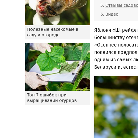
Отзывы садов
Видео
Полезные насекомые в
Яблоня «Штрейфли
саду и огороде
большинству отеч
«Осеннее полосато
появился предполо
одним из самых л
Беларуси и, естес
Топ-7 ошибок при
выращивании огурцов