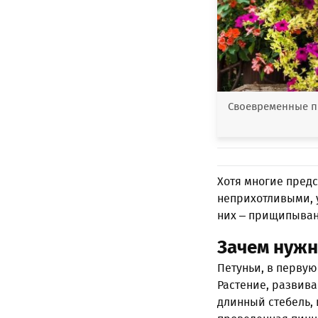
Своевременные пр
Хотя многие пред
неприхотливыми, у
них – прищипыван
Зачем нуж
Петуньи, в перву
Растение, развив
длинный стебель, 