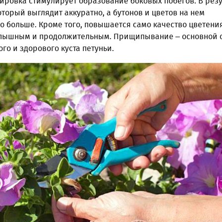
ировка стимулирует образование боковых побегов. В резу
который выглядит аккуратно, а бутонов и цветов на нем
о больше. Кроме того, повышается само качество цветения
 пышным и продолжительным. Прищипывание – основной 
го и здорового куста петуньи.