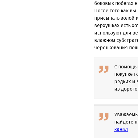
боковых побегах н
После того как вы
присыпать золой 
верхушках есть хо
используют для в
влажном субстрате
черенкования пош
С помощь
покупке г
редких и
из дорого
Уважаемые
найдете п
канал