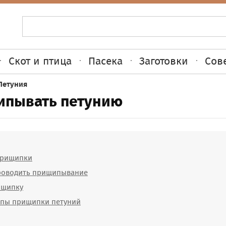
Скот и птица
Пасека
Заготовки
Сов
Петуния
ипывать петунию
прищипки
проводить прищипывание
ищипку
пы прищипки петуний