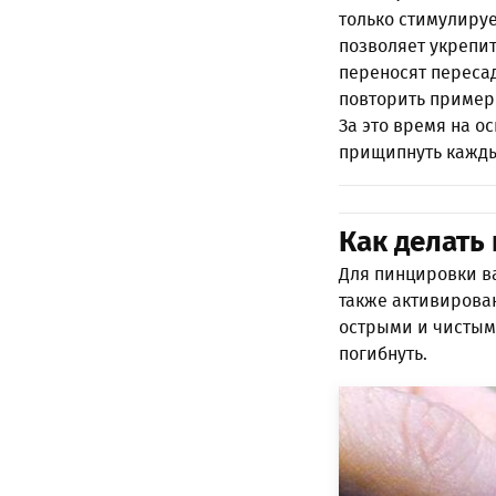
только стимулиру
позволяет укрепит
переносят пересад
повторить примерн
За это время на о
прищипнуть кажды
Как делать
Для пинцировки в
также активирова
острыми и чистыми
погибнуть.