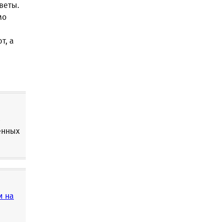
веты.
мо
т, а
в
енных
и на