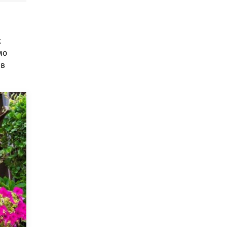
х
мо
 в