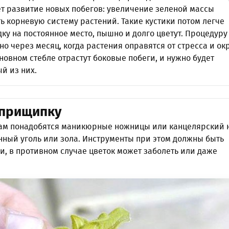
ет развитие новых побегов: увеличение зеленой массы
ь корневую систему растений. Такие кустики потом легче
ку на постоянное место, пышно и долго цветут. Процедур
о через месяц, когда растения оправятся от стресса и окр
сновном стебле отрастут боковые побеги, и нужно будет
й из них.
 прищипку
ам понадобятся маникюрные ножницы или канцелярский н
нный уголь или зола. Инструменты при этом должны быть
, в противном случае цветок может заболеть или даже