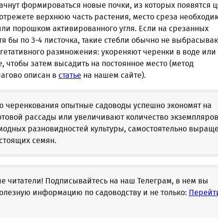
ачнут формироваться новые почки, из которых появятся ц
 отрежете верхнюю часть растения, место среза необходи
или порошком активированного угля. Если на срезанных
тя бы по 3-4 листочка, такие стебли обычно не выбрасываю
егетативного размножения: укореняют черенки в воде или
, чтобы затем высадить на постоянное место (метод
агово описан в
статье
на нашем сайте).
ю черенкования опытные садоводы успешно экономят на
отовой рассады или увеличивают количество экземпляро
 модных разновидностей культуры, самостоятельно выращ
стоящих семян.
 читатели! Подписывайтесь на наш Телеграм, в нем вы
олезную информацию по садоводству и не только:
Перейт