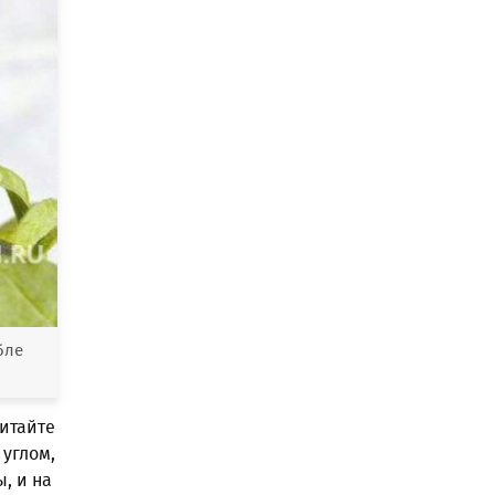
бле
итайте
 углом,
, и на