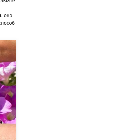
льтате
: оно
способ