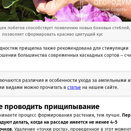
шек побегов способствует появлению новых боковых стеблей,
позволяет сформировать красиво цветущий кус
дностям прищипка также рекомендована для стимуляции
ношении большинства современных каскадных сортов – сч
лючаются различия и особенности ухода за ампельными и
ми видами можно прочитать в
статье
на нашем сайте.
е проводить прищипывание
чинаете процесс формирования растения, тем лучше.
Пер
уют делать, когда на рассаде имеется не менее 4-5
очков
. Удаление «точки роста», проведенное в этот момент