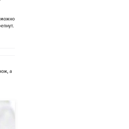
у можно
епнут.
ож, а