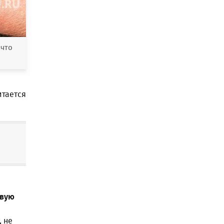
 что
итается
вую
, не