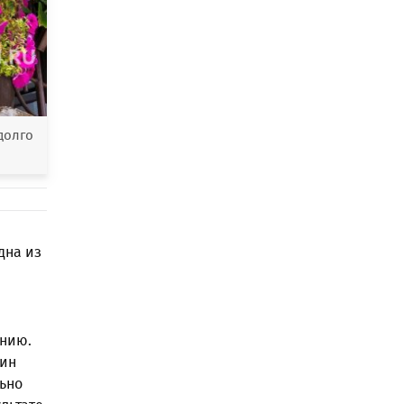
долго
дна из
ению.
дин
льно