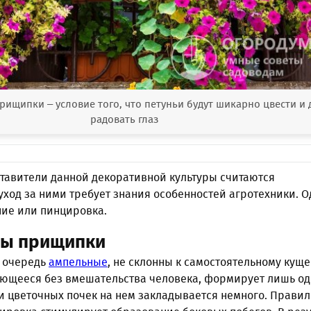
ищипки – условие того, что петуньи будут шикарно цвести и 
радовать глаз
ставители данной декоративной культуры считаются
ход за ними требует знания особенностей агротехники. О
ие или пинцировка.
ны прищипки
ю очередь
ампельные
, не склонны к самостоятельному кущ
ающееся без вмешательства человека, формирует лишь о
и цветочных почек на нем закладывается немного. Прави