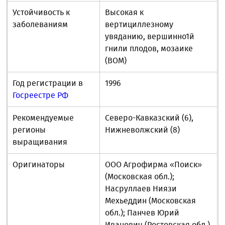
Устойчивость к
Высокая к
заболеваниям
вертициллезному
увяданию, вершинно1й
гнили плодов, мозаике
(ВОМ)
Год регистрации в
1996
Госреестре РФ
Рекомендуемые
Северо-Кавказский (6),
регионы
Нижневолжский (8)
выращивания
Оригинаторы
ООО Агрофирма «Поиск»
(Московская обл.);
Насруллаев Ниязи
Мехьеддин (Московская
обл.); Панчев Юрий
Иванович (Ростовская обл.)