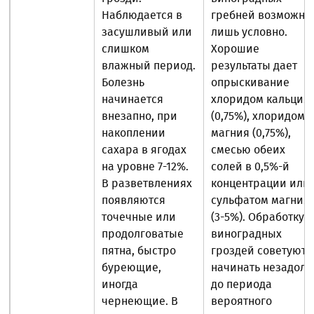
Наблюдается в
гребней возможна
засушливый или
лишь условно.
слишком
Хорошие
влажный период.
результаты дает
Болезнь
опрыскивание
начинается
хлоридом кальция
внезапно, при
(0,75%), хлоридом
накоплении
магния (0,75%),
сахара в ягодах
смесью обеих
на уровне 7-12%.
солей в 0,5%-й
В разветвлениях
концентрации или
появляются
сульфатом магния
точечные или
(3-5%). Обработку
продолговатые
виноградных
пятна, быстро
гроздей советуют
буреющие,
начинать незадолг
иногда
до периода
чернеющие. В
вероятного