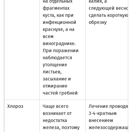
на отдельных
калия, а
фрагментах
следующей весной
куста, как при
сделать короткую
инфекционной
обрезку
краснухе, а на
всем
винограднике.
При поражении
наблюдается
утолщение
листьев,
засыхание и
отмирание
частей гребней
Хлороз
Чаще всего
Лечение проводят
возникает от
3-4-кратным
недостатка
внесением
железа, поэтому
железосодержащи