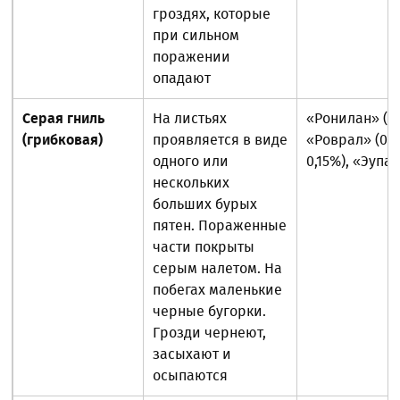
гроздях, которые
при сильном
поражении
опадают
Серая гниль
На листьях
«Ронилан» (0,
(грибковая)
проявляется в виде
«Роврал» (0,1
одного или
0,15%), «Эупа
нескольких
больших бурых
пятен. Пораженные
части покрыты
серым налетом. На
побегах маленькие
черные бугорки.
Грозди чернеют,
засыхают и
осыпаются