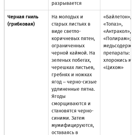
разрывается
Черная гниль
На молодых и
«Байлетон»,
(грибковая)
старых листьях в
«Топаз»,
виде светло-
«Антракол»,
коричневых пятен,
«Полирам»;
ограниченных
медьсодерж
черной каймой. На
препараты:
зеленых побегах,
хлорокись ме
черешках листьев,
«Цихом»
гребнях и ножках
ягод – черно-сизые
удлиненные пятна.
Ягоды
сморщиваются и
становятся черно-
синими. Затем
мумифицируются,
оставаясь в