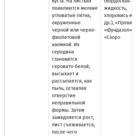
куста. На листьях
(бордоская
появляются мелкие
жидкость,
угловатые пятна,
хлорокись ме
окруженные
др.), «Превик
черной или черно-
«Фундазол»,
фиолетовой
«Скор»
каемкой. Их
середина
становится
серовато-белой,
высыхает и
рассыпается, как
пыль, оставляя
отверстие
неправильной
формы. Затем
замедляется рост,
лист съеживается,
после чего