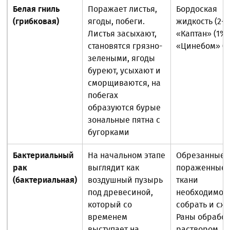
Белая гниль
Поражает листья,
Бордоская
(грибковая)
ягоды, побеги.
жидкость (2-3
Листья засыхают,
«Каптан» (1%)
становятся грязно-
«Цинебом» (0
зелеными, ягоды
буреют, усыхают и
сморщиваются, на
побегах
образуются бурые
зональные пятна с
бугорками
Бактериальный
На начальном этапе
Обрезанные
рак
выглядит как
пораженные
(бактериальная)
воздушный пузырь
ткани
под древесиной,
необходимо
который со
собрать и сже
временем
Раны обработ
выступает на
раствором