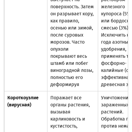
поверхность. Затем
железного
он разрывает кору,
купороса (5%
как правило,
или бордоск
осенью или зимой,
смесью (3%).
после суровых
Исключить на
морозов. Часто
года азотные
опухоли
удобрения,
покрывают весь
применять то
штамб или побег
фосфорно-
виноградной лозы,
калийные (оч
полностью его
эффективна
деформируя
древесная зо
Короткоузлие
Поражает все
Уничтожение
(вирусная)
органы растения,
зараженных
вызывая
растений.
карликовость и
Обработка п
кустистость,
против немат