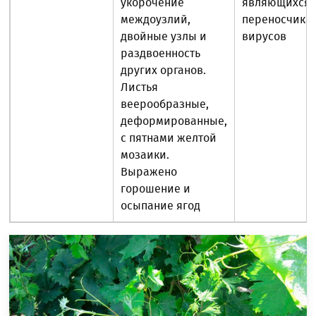
укорочение
являющихся
междоузлий,
переносчика
двойные узлы и
вирусов
раздвоенность
других органов.
Листья
веерообразные,
деформированные,
с пятнами желтой
мозаики.
Выражено
горошение и
осыпание ягод