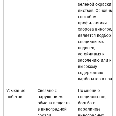
зеленой окраски
листьев. Основным
способом
профилактики
хлороза виноград
является подбор
специальных
подвоев,
устойчивых к
засолению или к
высокому
содержанию
карбонатов в почв
Усыхание
Связано с
По мнению
побегов
нарушением
специалистов,
обмена веществ
борьба с
в виноградной
параличом
грозди.
виноградных