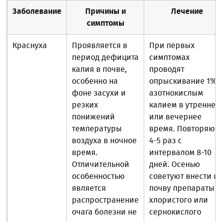
Заболевание
Причины и
Лечение
симптомы
Краснуха
Проявляется в
При первых
период дефицита
симптомах
калия в почве,
проводят
особенно на
опрыскивание 1%-
фоне засухи и
азотнокислым
резких
калием в утреннее
понижений
или вечернее
температуры
время. Повторяют
воздуха в ночное
4-5 раз с
время.
интервалом 8-10
Отличительной
дней. Осенью
особенностью
советуют внести в
является
почву препараты
распространение
хлористого или
очага болезни не
сернокислого