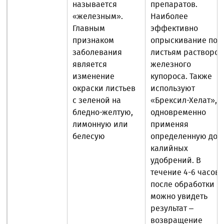
называется
препаратов.
«железным».
Наиболее
Главным
эффективно
признаком
опрыскивание по
заболевания
листьям растворо
является
железного
изменение
купороса. Также
окраски листьев
используют
с зеленой на
«Брексил-Хелат»,
бледно-желтую,
одновременно
лимонную или
применяя
белесую
определенную доз
калийных
удобрений. В
течение 4-6 часов
после обработки
можно увидеть
результат –
возвращение