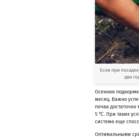
Если при посадк
два го
Осенняя подкормка
месяц. Важно успе
почва достаточно 
5 ℃. При таких ус
система еще спосо
Оптимальными сро