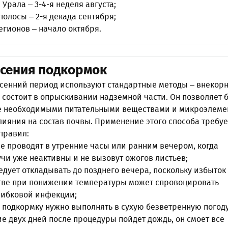
 Урала – 3-4-я неделя августа;
полосы – 2-я декада сентября;
гионов – начало октября.
сения подкормок
осенний период используют стандартные методы – внекор
 состоит в опрыскивании надземной части. Он позволяет 
е необходимыми питательными веществами и микроэлеме
лияния на состав почвы. Применение этого способа требуе
правил:
 проводят в утренние часы или ранним вечером, когда
чи уже неактивны и не вызовут ожогов листьев;
едует откладывать до позднего вечера, поскольку избыток
стве при понижении температуры может спровоцировать
рибковой инфекции;
подкормку нужно выполнять в сухую безветренную погоду
ие двух дней после процедуры пойдет дождь, он смоет все