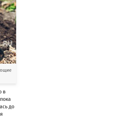
ующие
о в
 пока
ась до
ая