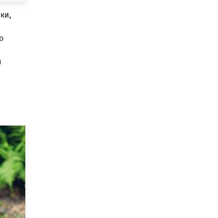
ки,
о
и