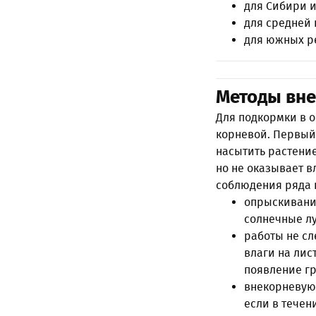
для Сибири и
для средней 
для южных ре
Методы вне
Для подкормки в 
корневой. Первый
насытить растени
но не оказывает в
соблюдения ряда 
опрыскивание
солнечные лу
работы не сл
влаги на ли
появление г
внекорневую 
если в течен