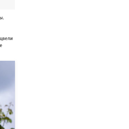
ы.
 цвели
е