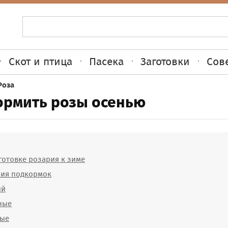
Скот и птица
Пасека
Заготовки
Сов
Роза
ормить розы осенью
готовке розария к зиме
ния подкормок
ий
ные
ные