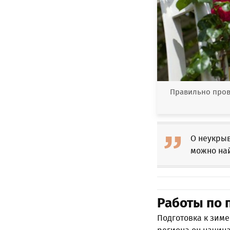
Правильно пров
О неукры
можно на
Работы по 
Подготовка к зиме