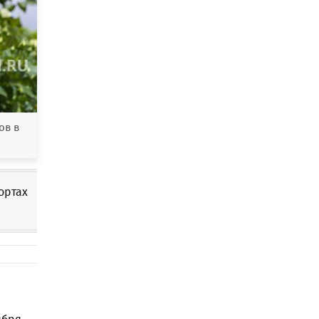
ов в
ортах