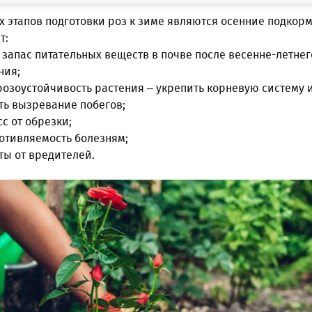
 этапов подготовки роз к зиме являются осенние подкорм
т:
 запас питательных веществ в почве после весенне-летнег
ния;
озоустойчивость растения – укрепить корневую систему 
ть вызревание побегов;
сс от обрезки;
отивляемость болезням;
ты от вредителей.