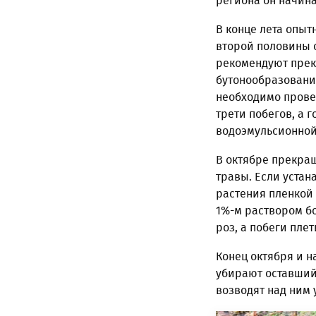
региона он начина
В конце лета опыт
второй половины с
рекомендуют прекр
бутонообразовани
необходимо прове
трети побегов, а 
водоэмульсионной
В октябре прекращ
травы. Если устан
растения пленкой 
1%-м раствором бо
роз, а побеги пле
Конец октября и 
убирают оставший
возводят над ним