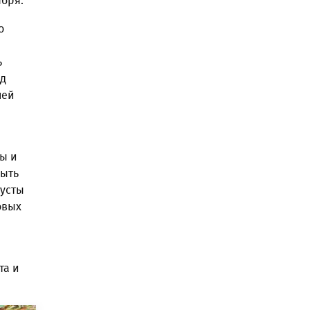
ября.
о
ь
од
ней
вы и
рыть
кусты
овых
та и