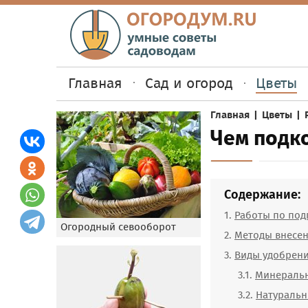
Главная
Сад и огород
Цветы
Главная
|
Цветы
|
Чем подк
Содержание:
Работы по под
Огородный севооборот
Методы внесе
Виды удобрен
Минераль
Натураль