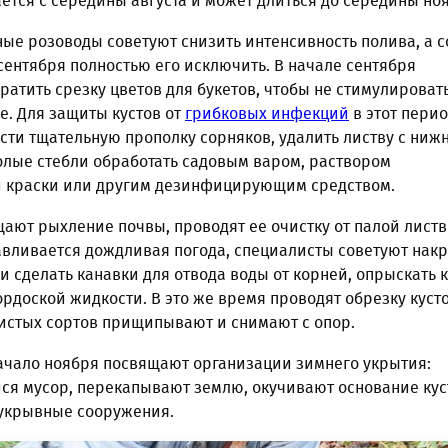
ется с середины августа и может длиться до середины но
ные розоводы советуют снизить интенсивность полива, а с
ентября полностью его исключить. В начале сентября
атить срезку цветов для букетов, чтобы не стимулироват
е. Для защиты кустов от
грибковых инфекций
в этот пери
сти тщательную прополку сорняков, удалить листву с ниж
голые стебли обработать садовым варом, раствором
 краски или другим дезинфицирующим средством.
ают рыхление почвы, проводят ее очистку от палой лист
авливается дождливая погода, специалисты советуют нак
и сделать канавки для отвода воды от корней, опрыскать 
рдоской жидкости. В это же время проводят обрезку куст
тистых сортов прищипывают и снимают с опор.
начало ноября посвящают организации зимнего укрытия:
ся мусор, перекапывают землю, окучивают основание кус
 укрывные сооружения.