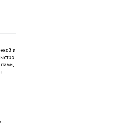
невой и
быстро
нтами,
т
 –