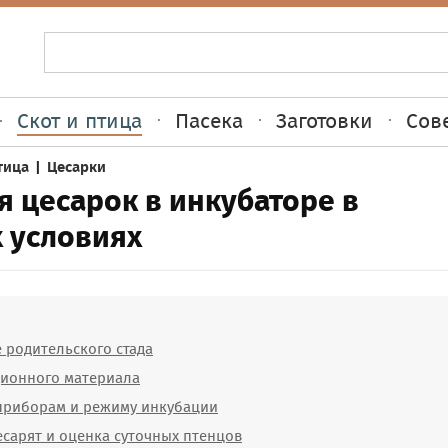
Скот и птица
Пасека
Заготовки
Сов
тица
|
Цесарки
 цесарок в инкубаторе в
 условиях
родительского стада
ционного материала
приборам и режиму инкубации
сарят и оценка суточных птенцов