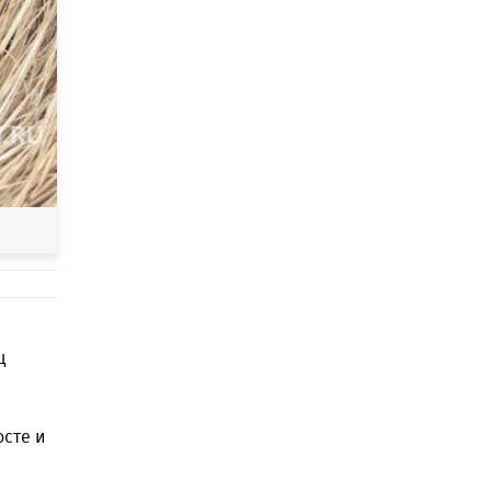
ц
осте и