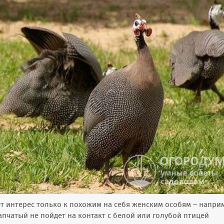
т интерес только к похожим на себя женским особям – напри
апчатый не пойдет на контакт с белой или голубой птицей