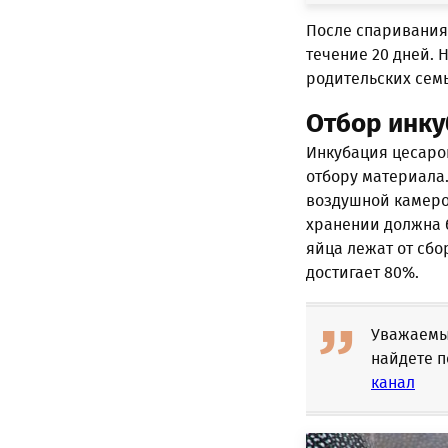
После спаривания
течение 20 дней. 
родительских семь
Отбор инку
Инкубация цесарок
отбору материала.
воздушной камерой
хранении должна б
яйца лежат от сбо
достигает 80%.
Уважаемые
найдете п
канал