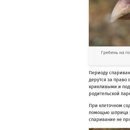
Гребень на го
Периоду спариван
дерутся за право о
крикливыми и подп
родительской паре
При клеточном со
помощью шприца и 
спаривание не пр