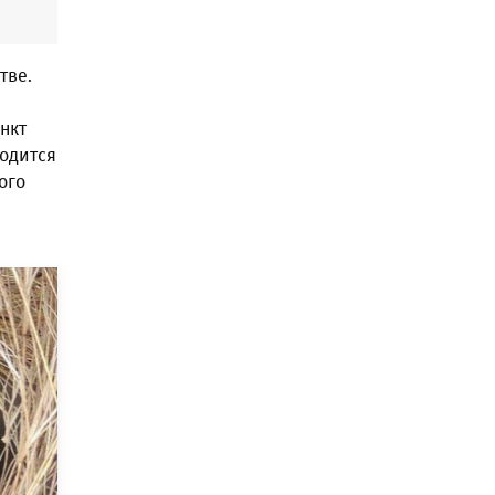
тве.
нкт
одится
ого