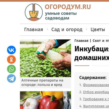
Главная
Сад и огород
Цветы
Главная
|
Скот и п
Инкубация
домашних
Содержание:
Аптечные препараты на
огороде: польза и вред
Формирование 
Отбор инкуба
Требования к 
Вылупление це