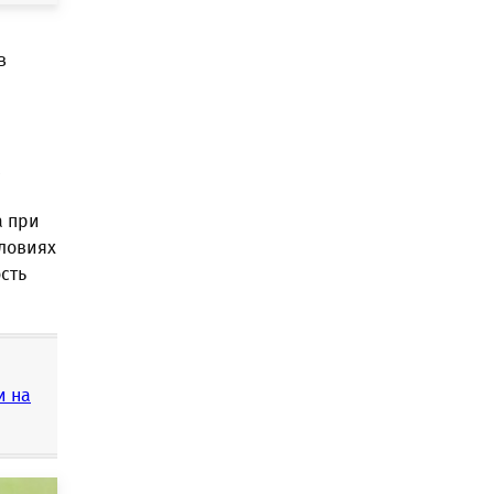
в
а при
словиях
сть
и на