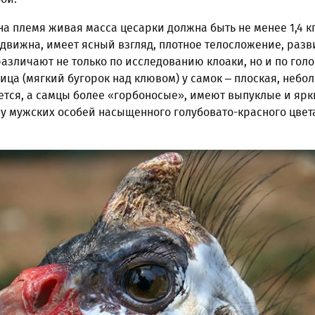
на племя живая масса цесарки должна быть не менее 1,4 кг
движна, имеет ясный взгляд, плотное телосложение, раз
различают не только по исследованию клоаки, но и по гол
ица (мягкий бугорок над клювом) у самок – плоская, небо
ется, а самцы более «горбоносые», имеют выпуклые и ярк
у мужских особей насыщенного голубовато-красного цвет