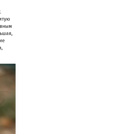
.
витую
овным
льшая,
ие
а,