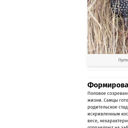
Пугл
Формирован
Половое созревани
жизни. Самцы гот
родительское стад
искривленным кост
весе, нехарактер
отправляют на заб