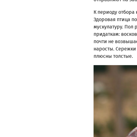
К периоду отбора 
Здоровая птица по
мускулатуру. Пол 
придаткам: восков
почти не возвыша
наросты. Сережки 
плюсны толстые.