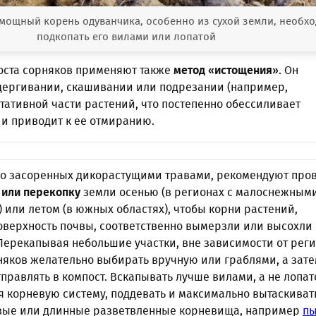
мощный корень одуванчика, особенно из сухой земли, необх
подкопать его вилами или лопатой
оста сорняков применяют также
метод «истощения»
. Он
дергивании, скашивании или подрезании (например,
тативной части растений, что постепенно обессиливает
 и приводит к ее отмиранию.
ьно засоренных дикорастущими травами, рекомендуют про
 или перекопку
земли осенью (в регионах с малоснежным
или летом (в южных областях), чтобы корни растений,
оверхность почвы, соответственно вымерзли или высохли
Перекапывая небольшие участки, вне зависимости от реги
няков желательно выбирать вручную или граблями, а зат
тправлять в компост. Вскапывать лучше вилами, а не лопат
я корневую систему, поддевать и максимально вытаскиват
вые или длинные разветвленные корневища, например
п