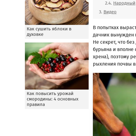
Народный
Видео
В попытках вырас
Как сушить яблоки в
духовке
дачник вынужден п
Не секрет, что бе
бурьяна и вполне
хрена), поэтому р
рыхления почвы в
Как повысить урожай
смородины: 4 основных
правила