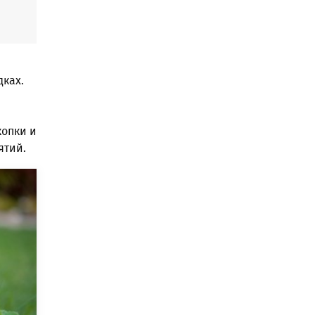
дках.
копки и
ятий.