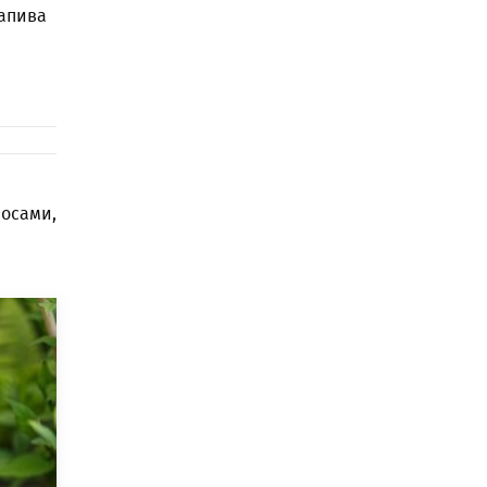
рапива
осами,