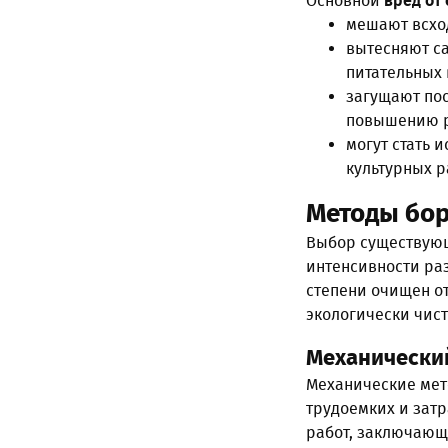
Основной
вред от
мешают всхо
вытесняют са
питательных 
загущают пос
повышению р
могут стать 
культурных р
Методы бор
Выбор существующ
интенсивности раз
степени очищен от
экологически чис
Механически
Механические мето
трудоемких и зат
работ, заключающ