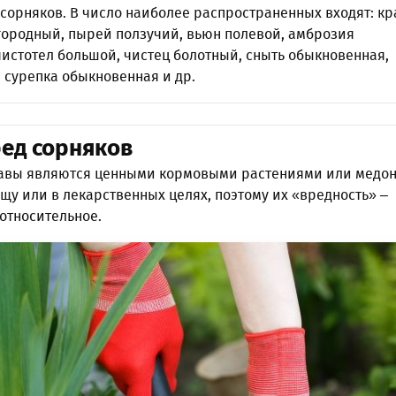
 сорняков. В число наиболее распространенных входят: к
огородный, пырей ползучий, вьюн полевой, амброзия
истотел большой, чистец болотный, сныть обыкновенная,
 сурепка обыкновенная и др.
ред сорняков
авы являются ценными кормовыми растениями или медон
щу или в лекарственных целях, поэтому их «вредность» –
относительное.