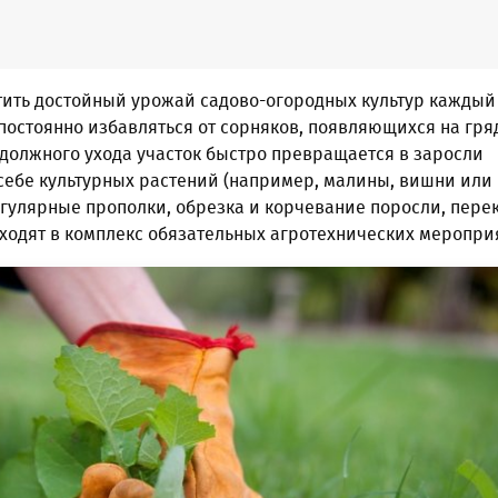
тить достойный урожай садово-огородных культур каждый
остоянно избавляться от сорняков, появляющихся на гря
з должного ухода участок быстро превращается в заросли
 себе культурных растений (например, малины, вишни или
егулярные прополки, обрезка и корчевание поросли, пере
ходят в комплекс обязательных агротехнических меропри