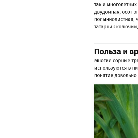
так и многолетних
двудомная, осот 
полыннолистная, ч
татарник колючий,
Польза и в
Многие сорные тр
используются в пи
понятие довольно 