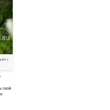
ьбе с
е
ь свой
от