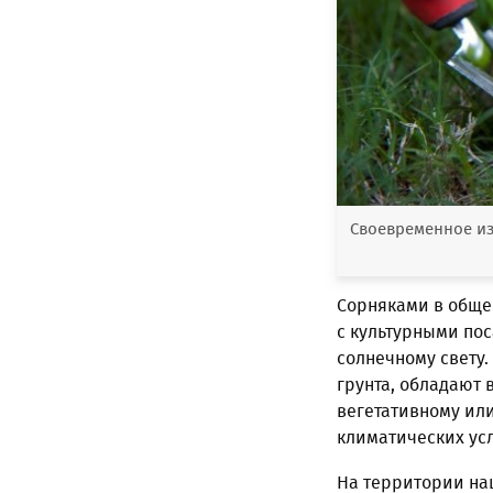
Своевременное изб
Сорняками в обще
с культурными пос
солнечному свету.
грунта, обладают 
вегетативному ил
климатических ус
На территории наш