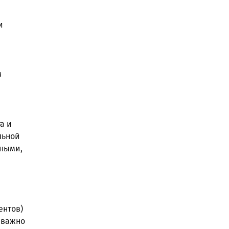
и
м
а и
льной
сными,
ентов)
 важно