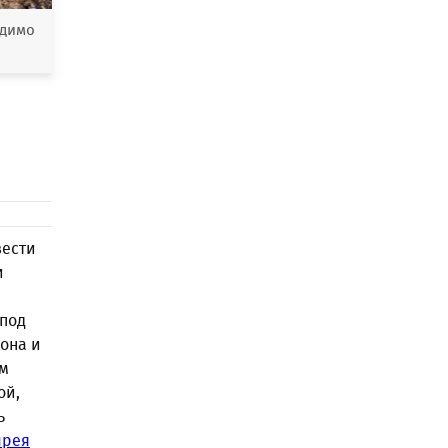
одимо
вести
и
 под
она и
ем
ой,
ь
ырея