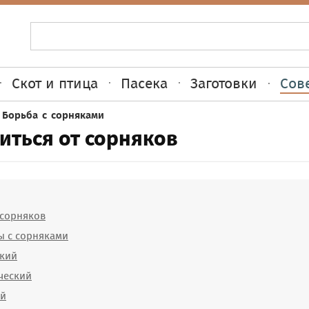
Скот и птица
Пасека
Заготовки
Сов
|
Борьба с сорняками
иться от сорняков
 сорняков
ы с сорняками
кий
ческий
ий