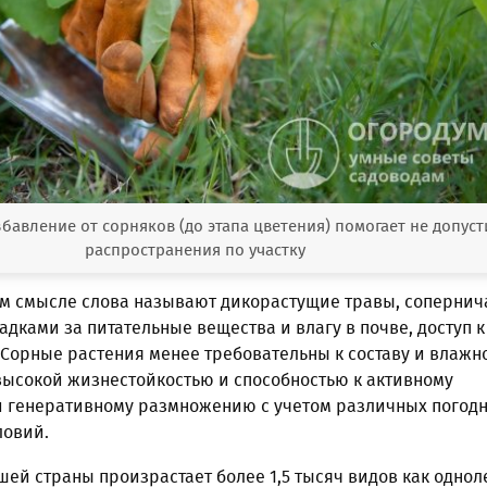
авление от сорняков (до этапа цветения) помогает не допуст
распространения по участку
м смысле слова называют дикорастущие травы, соперни
адками за питательные вещества и влагу в почве, доступ к
 Сорные растения менее требовательны к составу и влажн
высокой жизнестойкостью и способностью к активному
и генеративному размножению с учетом различных погодн
ловий.
ей страны произрастает более 1,5 тысяч видов как однол