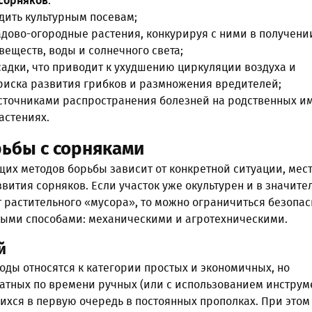
 сорняков
:
дить культурным посевам;
дово-огородные растения, конкурируя с ними в получени
веществ, воды и солнечного света;
адки, что приводит к ухудшению циркуляции воздуха и
иска развития грибков и размножения вредителей;
источниками распространения болезней на родственных и
астениях.
ьбы с сорняками
их методов борьбы зависит от конкретной ситуации, мест
вития сорняков. Если участок уже окультурен и в значите
 растительного «мусора», то можно ограничиться безопа
тыми способами: механическими и агротехническими.
й
ды относятся к категории простых и экономичных, но
ратных по времени ручных (или с использованием инструм
ихся в первую очередь в постоянных прополках. При этом