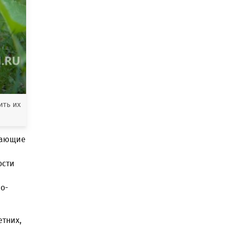
ить их
чающие
ости
о-
етних,