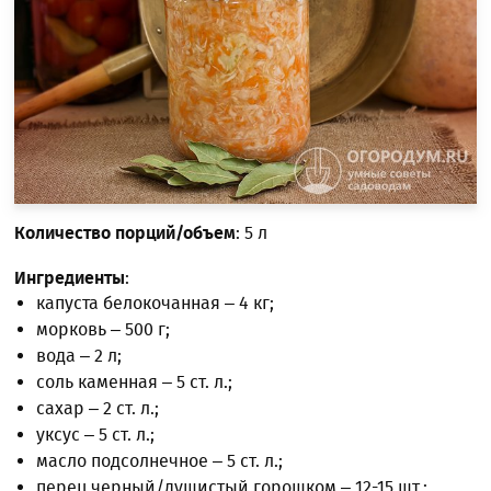
Количество порций/объем
: 5 л
Ингредиенты
:
капуста белокочанная – 4 кг;
морковь – 500 г;
вода – 2 л;
соль каменная – 5 ст. л.;
сахар – 2 ст. л.;
уксус – 5 ст. л.;
масло подсолнечное – 5 ст. л.;
перец черный/душистый горошком – 12-15 шт.;