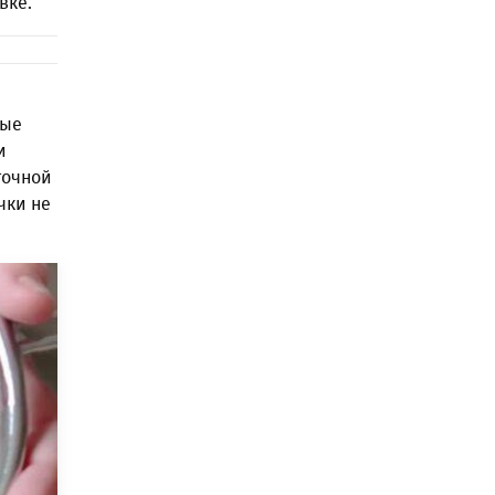
вке.
рые
и
точной
чки не