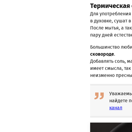
Термическая
Для употребления
в духовке, сушат 
После мытья, а та
пару дней естест
Большинство люби
сковороде
.
Добавлять соль, м
имеет смысла, так
неизменно пресн
Уважаемые
найдете п
канал