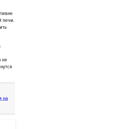
отивне
й печи.
ить
а
м не
анутся
и на