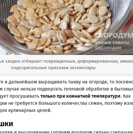
тья заодно отбирают поврежденные, деформированные, имею
подозрительные признаки экземпляры
те в дальнейшем выращивать тыкву на огороде, то посевн
м случае нельзя подвергать тепловой обработке в бытовы
едует просушивать
только при комнатной температуре
. Как
дки не требуется большого количества семян, поэтому из
для кулинарных целей.
ушки
жарки и высушивание горячим воздухом сильно сокращае