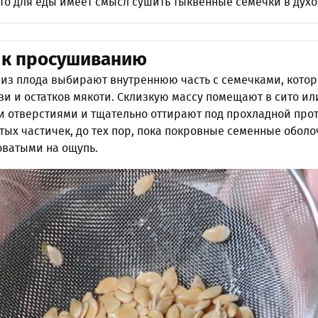
 то для еды имеет смысл сушить тыквенные семечки в духо
 к просушиванию
 из плода выбирают внутреннюю часть с семечками, кото
и и остатков мякоти. Склизкую массу помещают в сито ил
и отверстиями и тщательно оттирают под прохладной про
тых частичек, до тех пор, пока покровные семенные оболо
оватыми на ощупь.