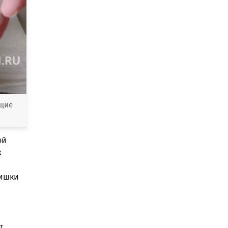
щие
ой
х
лишки
т