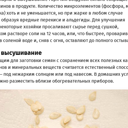
инов в продукте. Количество микроэлементов (фосфора, 
ка) хоть и не уменьшается, но при жарке в любом случае
 образуя вредные перекиси и альдегиды. Для улучшения
 некоторые хозяйки просаливают сырье перед сушкой,
ом растворе соли на 12 часов, или, что быстрее, провари
в соленой воде и, сняв с огня, оставляют до полного остыв
е высушивание
щим для заготовки семян с сохранением всех полезных ка
нов и минеральных веществ считается естественный спосо
 – под нежарким солнцем или под навесом. В домашних ус
ожно разместить вблизи обогревательных приборов.