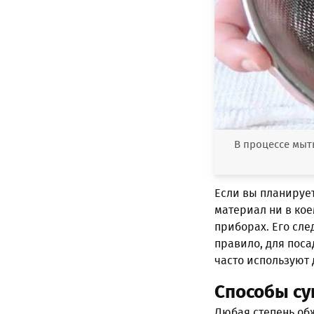
В процессе мы
Если вы планируе
материал ни в кое
приборах. Его сл
правило, для поса
часто используют 
Способы с
Любая степень об