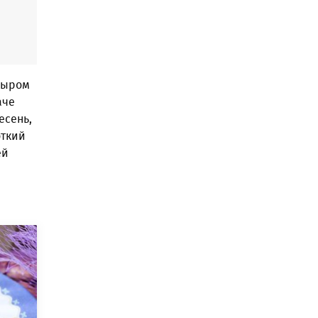
сыром
аче
есень,
откий
ей