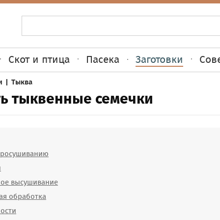
Скот и птица
Пасека
Заготовки
Сов
и
|
Тыква
ть тыквенные семечки
 просушиванию
и
ное высушивание
ая обработка
ности