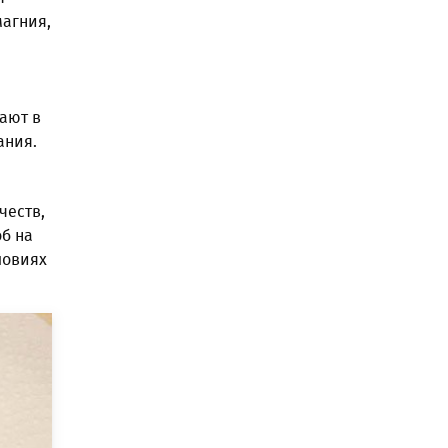
магния,
вают в
ания.
честв,
б на
ловиях