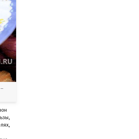
 –
зон
ьзы,
лях,