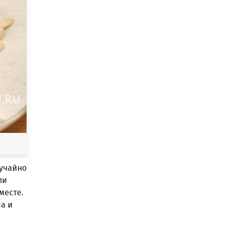
лучайно
ли
месте.
ша и