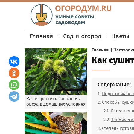
Главная
Сад и огород
Цветы
Главная
|
Заготовк
Как суши
Содержание:
Подготовка к
Как вырастить каштан из
Способы сушк
ореха в домашних условиях
Естествен
Термическ
Степень готов