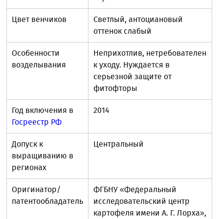
Цвет венчиков
Светлый, антоциановый
оттенок слабый
Особенности
Неприхотлив, нетребователен
возделывания
к уходу. Нуждается в
серьезной защите от
фитофторы
Год включения в
2014
Госреестр РФ
Допуск к
Центральный
выращиванию в
регионах
Оригинатор/
ФГБНУ «Федеральный
патентообладатель
исследовательский центр
картофеля имени А. Г. Лорха»,