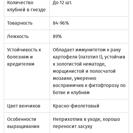
Количество
До 12 шт.
клубней в гнезде
Товарность
84-96%
Лежкость
89%
Устойчивость к
Обладает иммунитетом к раку
болезням и
картофеля (патотип I), устойчив
вредителям
к золотистой нематоде,
морщинистой и полосчатой
мозаике, умеренно
восприимчив к фитофторозу по
ботве и клубням
Цвет венчиков
Красно-фиолетовый
Особенности
Неприхотлив в уходе, хорошо
выращивания
переносит засуху