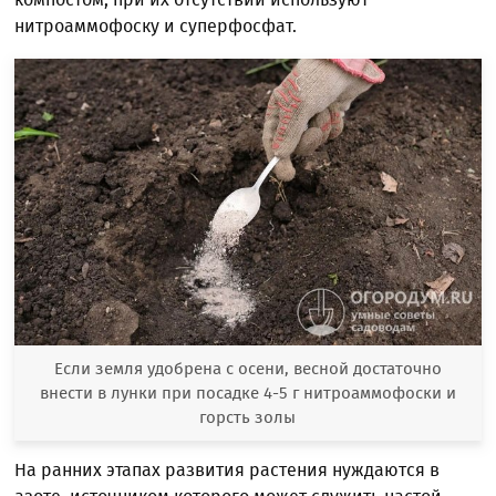
нитроаммофоску и суперфосфат.
Если земля удобрена с осени, весной достаточно
внести в лунки при посадке 4-5 г нитроаммофоски и
горсть золы
На ранних этапах развития растения нуждаются в