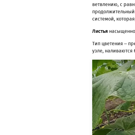
ветвлению, с рав
продолжительный 
системой, которая
Листья
насыщенно-
Тип цветения – п
узле, наливаются 