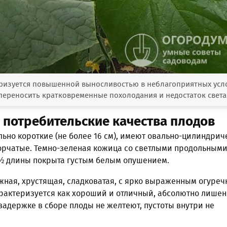
еризуется повышенной выносливостью в неблагоприятных усл
переносить кратковременные похолодания и недостаток света
 потребительские качества плодов
ьно короткие (не более 16 см), имеют овально-цилиндри
орчатые. Темно-зеленая кожица со светлыми продольным
 ½ длины покрыта густым белым опушением.
жная, хрустящая, сладковатая, с ярко выраженным огуре
рактеризуется как хороший и отличный, абсолютно лише
задержке в сборе плоды не желтеют, пустоты внутри не