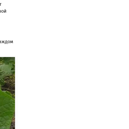
т
вой
каждом