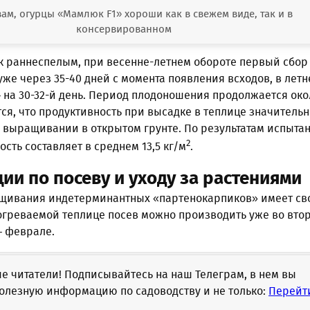
ам, огурцы «Мамлюк F1» хороши как в свежем виде, так и в
консервированном
 к раннеспелым, при весенне-летнем обороте первый сбор
же через 35-40 дней с момента появления всходов, в летн
 на 30-32-й день. Период плодоношения продолжается око
ся, что продуктивность при высадке в теплице значительн
 выращивании в открытом грунте. По результатам испыта
2
сть составляет в среднем 13,5 кг/м
.
ии по посеву и уходу за растениями
щивания индетерминантных «партенокарпиков» имеет св
богреваемой теплице посев можно производить уже во вто
– феврале.
 читатели! Подписывайтесь на наш Телеграм, в нем вы
олезную информацию по садоводству и не только:
Перейт