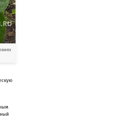
овиях
ческую
и
чным
нный