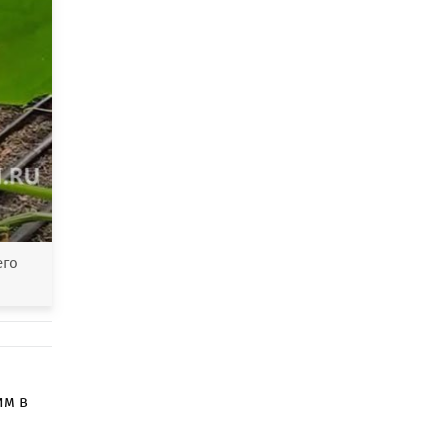
его
им в