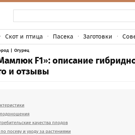
Скот и птица
Пасека
Заготовки
Сов
ород
|
Огурец
Мамлюк F1»: описание гибридн
то и отзывы
ктеристики
плодоношения
требительские качества плодов
по посеву и уходу за растениями