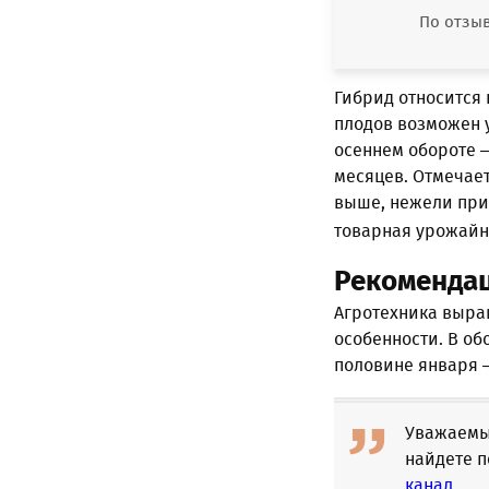
По отзыв
Гибрид относится
плодов возможен у
осеннем обороте –
месяцев. Отмечает
выше, нежели при
товарная урожайно
Рекомендац
Агротехника выра
особенности. В о
половине января 
Уважаемые
найдете п
канал