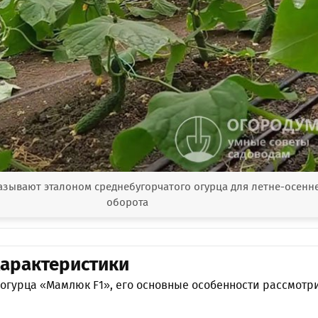
азывают эталоном среднебугорчатого огурца для летне-осенн
оборота
арактеристики
огурца «Мамлюк F1», его основные особенности рассмотр