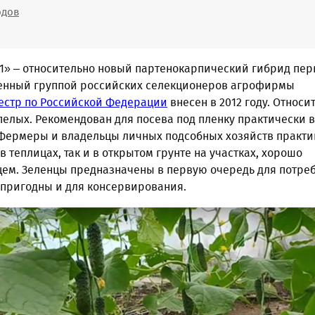
одов
1» – относительно новый партенокарпический гибрид пер
енный группой российских селекционеров агрофирмы
естр по Российской Федерации
внесен в 2012 году. Относит
елых. Рекомендован для посева под пленку практически в
 Фермеры и владельцы личных подсобных хозяйств практи
 теплицах, так и в открытом грунте на участках, хорошо
ем. Зеленцы предназначены в первую очередь для потре
 пригодны и для консервирования.