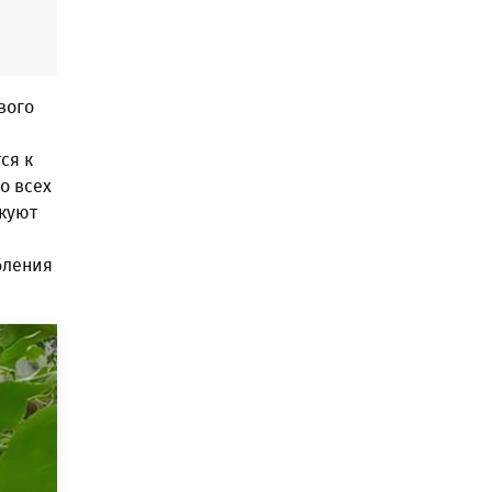
вого
ся к
о всех
куют
бления