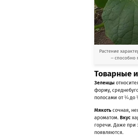
Растение характ
– способно 
Товарные и
Зеленцы
относител
форму, среднебуг
полосами от ¼ до
Мякоть
сочная, не
ароматом.
Вкус
ха
горечи. Даже при 
появляются.