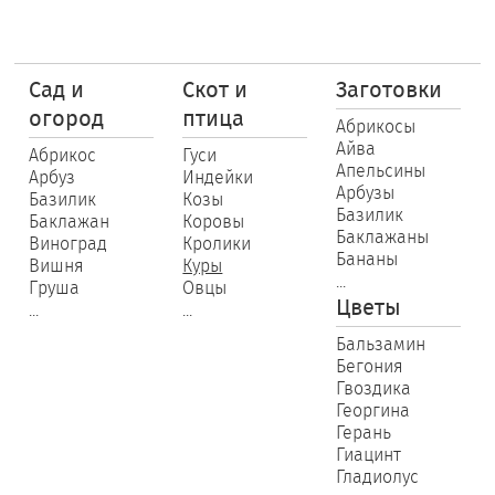
Сад и
Скот и
Заготовки
огород
птица
Абрикосы
Айва
Абрикос
Гуси
Апельсины
Арбуз
Индейки
Арбузы
Базилик
Козы
Базилик
Баклажан
Коровы
Баклажаны
Виноград
Кролики
Бананы
Вишня
Куры
...
Груша
Овцы
Цветы
...
...
Бальзамин
Бегония
Гвоздика
Георгина
Герань
Гиацинт
Гладиолус