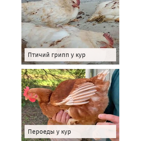
Птичий грипп у кур
Пероеды у кур