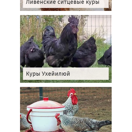
Ливенские ситцевые куры
Куры Ухейилюй