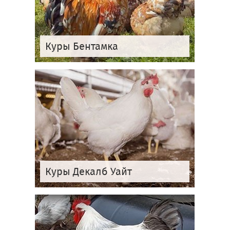
Куры Бентамка
Куры Декалб Уайт