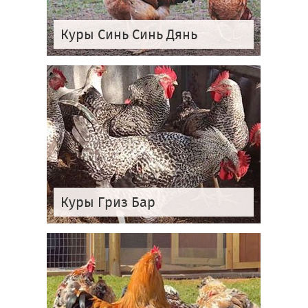
Куры Синь Синь Дянь
Куры Гриз Бар