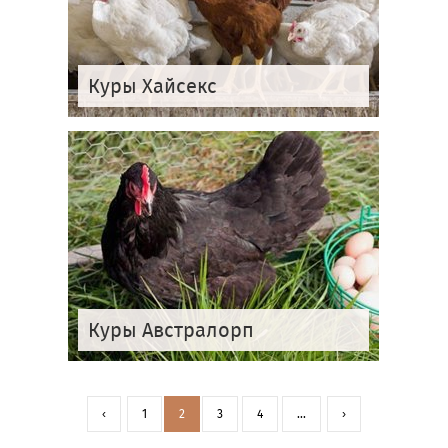
Куры Хайсекс
Куры Австралорп
‹
1
2
3
4
...
›