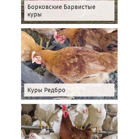
Борковские Барвистые
куры
Куры Редбро