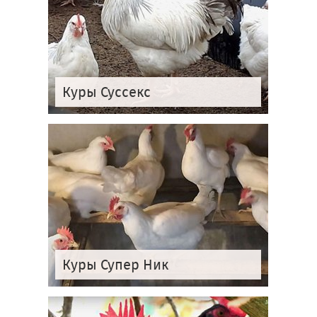
Куры Суссекс
Куры Супер Ник