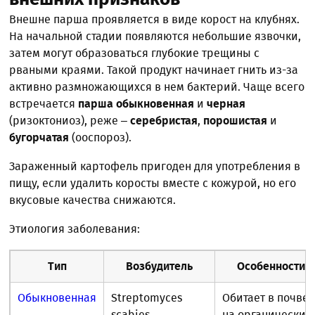
Внешне парша проявляется в виде корост на клубнях.
На начальной стадии появляются небольшие язвочки,
затем могут образоваться глубокие трещины с
рваными краями. Такой продукт начинает гнить из-за
активно размножающихся в нем бактерий. Чаще всего
встречается
парша обыкновенная
и
черная
(ризоктониоз), реже –
серебристая
,
порошистая
и
бугорчатая
(ооспороз).
Зараженный картофель пригоден для употребления в
пищу, если удалить коросты вместе с кожурой, но его
вкусовые качества снижаются.
Этиология заболевания:
Тип
Возбудитель
Особенности
Обыкновенная
Streptomyces
Обитает в почве
scabies
на органических