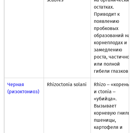
остатках.
Приводит к
появлению
пробковых
образований на
корнеплодах и
замедлению
роста, частичной
или полной
гибели глазков
Черная
Rhizoctonia solani
Rhizo – «корень»
(ризоктониоз)
и ctonia –
«убийца».
Вызывает
корневую гниль
пшеницы,
картофеля и