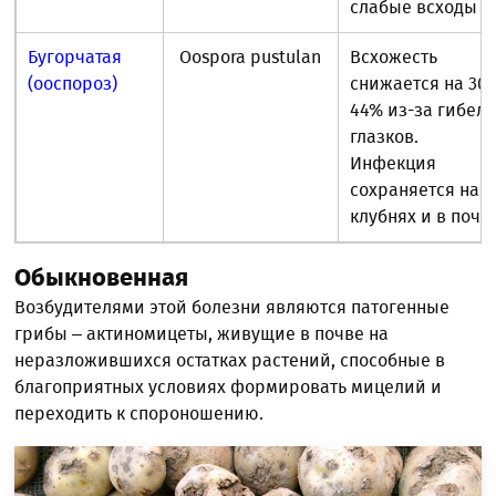
слабые всходы
Бугорчатая
Oospora pustulan
Всхожесть
(ооспороз)
снижается на 30-
44% из-за гибел
глазков.
Инфекция
сохраняется на
клубнях и в почв
Обыкновенная
Возбудителями этой болезни являются патогенные
грибы – актиномицеты, живущие в почве на
неразложившихся остатках растений, способные в
благоприятных условиях формировать мицелий и
переходить к спороношению.