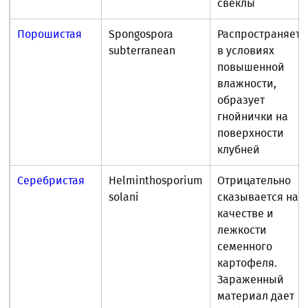
свеклы
Порошистая
Spongospora
Распространяетс
subterranean
в условиях
повышенной
влажности,
образует
гнойнички на
поверхности
клубней
Серебристая
Helminthosporium
Отрицательно
solani
сказывается на
качестве и
лежкости
семенного
картофеля.
Зараженный
материал дает