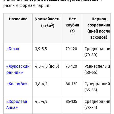
разным формам парши:
Название
Урожайность
Вес
Период
2
клубня
созревания
(кг/м
)
(г)
(дней после
всходов)
«Гала»
3,9-5,5
70-120
Среднеранний
(70-80)
«Жуковский
4,0-4,5 (до 6)
70-120
Раннеспелый
ранний»
(50-65)
«Коломбо»
3,8-4,2
80-130
Суперранний
(35-65)
«Королева
4,5-4,9
85-135
Среднеранний
Анна»
(78-85)