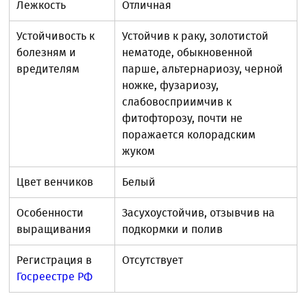
Лежкость
Отличная
Устойчивость к
Устойчив к раку, золотистой
болезням и
нематоде, обыкновенной
вредителям
парше, альтернариозу, черной
ножке, фузариозу,
слабовосприимчив к
фитофторозу, почти не
поражается колорадским
жуком
Цвет венчиков
Белый
Особенности
Засухоустойчив, отзывчив на
выращивания
подкормки и полив
Регистрация в
Отсутствует
Госреестре РФ