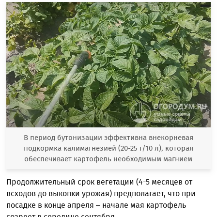
В период бутонизации эффективна внекорневая
подкормка калимагнезией (20-25 г/10 л), которая
обеспечивает картофель необходимым магнием
Продолжительный срок вегетации (4-5 месяцев от
всходов до выкопки урожая) предполагает, что при
посадке в конце апреля – начале мая картофель
созреет в середине сентября.