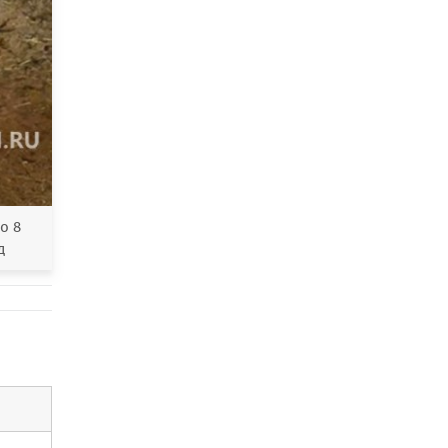
о 8
д