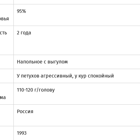
95%
овья
сть
2 года
Напольное с выгулом
У петухов агрессивный, у кур спокойный
110-120 г/голову
рма
Россия
1993