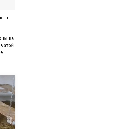
ного
рны на
в этой
не