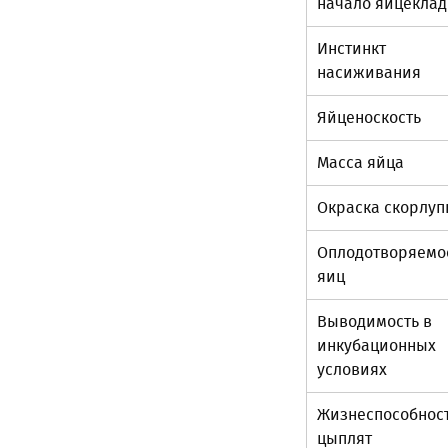
начало яйцеклад
Инстинкт
насиживания
Яйценоскость
Масса яйца
Окраска скорлу
Оплодотворяемо
яиц
Выводимость в
инкубационных
условиях
Жизнеспособнос
цыплят