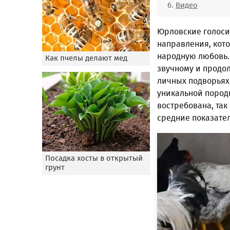
Видео
Юрловские голоси
направления, кото
народную любовь. 
Как пчелы делают мед
звучному и продо
личных подворьях
уникальной пород
востребована, так
средние показате
Посадка хосты в открытый
грунт