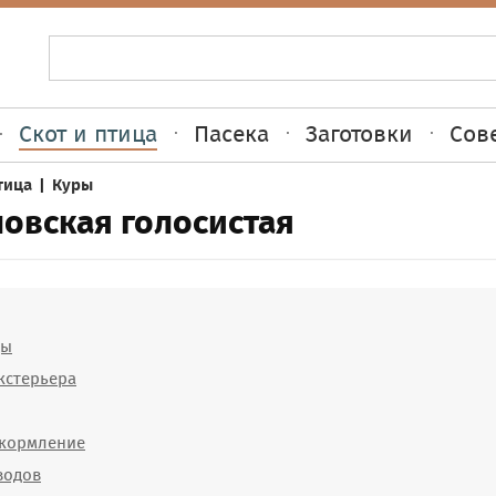
Скот и птица
Пасека
Заготовки
Сов
тица
|
Куры
овская голосистая
ды
кстерьера
 кормление
водов