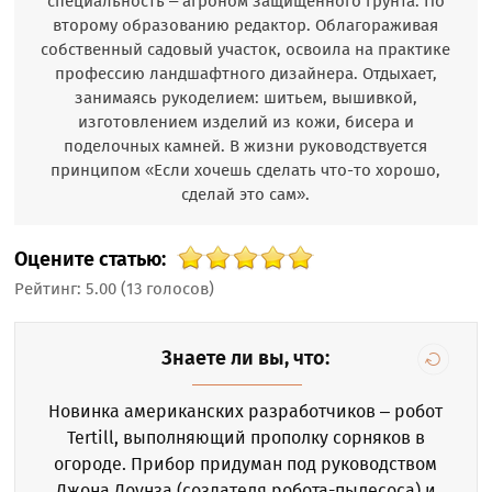
специальность – агроном защищенного грунта. По
второму образованию редактор. Облагораживая
собственный садовый участок, освоила на практике
профессию ландшафтного дизайнера. Отдыхает,
занимаясь рукоделием: шитьем, вышивкой,
изготовлением изделий из кожи, бисера и
поделочных камней. В жизни руководствуется
принципом «Если хочешь сделать что-то хорошо,
сделай это сам».
Оцените статью:
Рейтинг:
5.00
(
13
голосов)
Знаете ли вы, что:
Новинка американских разработчиков – робот
Tertill, выполняющий прополку сорняков в
огороде. Прибор придуман под руководством
Джона Доунза (создателя робота-пылесоса) и