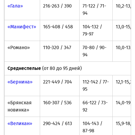
«Гала»
216-263 / 390
71-122 / 71-
10,2-13,2
94
«Манифест»
165-408 / 458
104-132 /
13,0-15,4
79-97
«Романо»
110-320 / 347
70-80 / 90-
10,0-13,0
94
Среднеспелые
(от 80 до 95 дней)
«Бернина»
221-449 / 704
112-142 / 77-
12,1-15,2
95
«Брянская
160-307 / 536
66-122 / 73-
14,0-19,3
новинка»
92
«Великан»
290-424 / 613
104-143 /
15,9-18,9
87-98