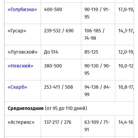
«Голубизна»
400-500
90-110 / 91-
17,0-19,0
95
«Гусар»
239-532 / 690
106-185 /
14,3-17,8
74-98
«Луговской»
До 514
85-125
12,0-19,0
«Невский»
380-500
90-130 / 90-
10,0-12,0
95
«Скарб»
253-411 / 508
94-138 / 84-
10,8-17,7
99
Среднепоздние
(от 95 до 110 дней)
«Астерикс»
137-217 / 276
63-109 / 71-
14,4-16,6
91