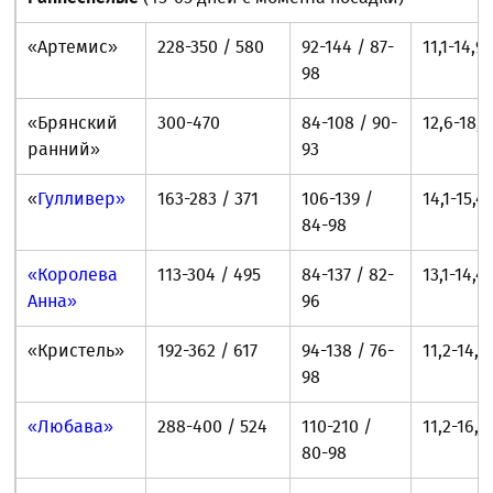
«Артемис»
228-350 / 580
92-144 / 87-
11,1-14,9
98
«Брянский
300-470
84-108 / 90-
12,6-18,1
ранний»
93
«
Гулливер»
163-283 / 371
106-139 /
14,1-15,4
84-98
«Королева
113-304 / 495
84-137 / 82-
13,1-14,4
Анна»
96
«Кристель»
192-362 / 617
94-138 / 76-
11,2-14,7
98
«Любава»
288-400 / 524
110-210 /
11,2-16,9
80-98