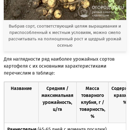
Выбрав сорт, соответствующий целям выращивания и
приспособленный к местным условиям, можно смело
рассчитывать на полноценный рост и щедрый урожай
осенью
Для наглядности ряд наиболее урожайных сортов
картофеля с их основными характеристиками
перечислим в таблице:
Название
Средняя /
Масса
Содерж
максимальная
товарного
крахма
урожайность,
клубня, г /
%
ц/га
товарность,
%
Раннеспелые
(45-65 дней с момента посадки)