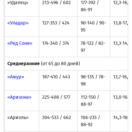
«Удалец»
213-496 / 602
177-392 /
12,3-16,2
86-91
«Уладар»
127-353 / 424
90-140 / 90-
13,8-17,5
95
«Ред Соня»
174-340 / 374
78-122 / 82-
13,3-14,6
97
Среднеранние
(от 65 до 80 дней)
«Ажур»
187-410 / 443
98-135 / 78-
13,7-16,4
98
«Аризона»
225-408 / 577
112-150 /
13,0-16,0
88-97
«Ариэль»
304-533 / 662
106-235 /
14,3-18,5
88-92