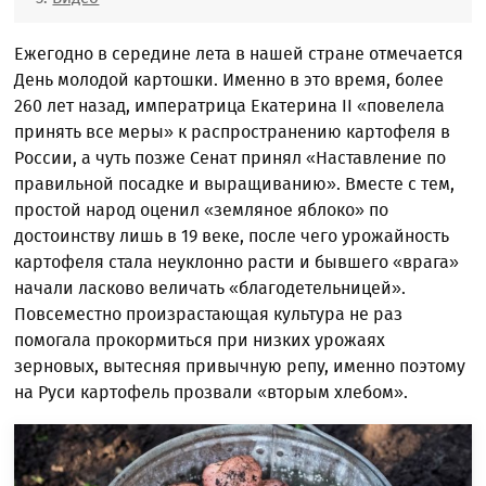
Ежегодно в середине лета в нашей стране отмечается
День молодой картошки. Именно в это время, более
260 лет назад, императрица Екатерина II «повелела
принять все меры» к распространению картофеля в
России, а чуть позже Сенат принял «Наставление по
правильной посадке и выращиванию». Вместе с тем,
простой народ оценил «земляное яблоко» по
достоинству лишь в 19 веке, после чего урожайность
картофеля стала неуклонно расти и бывшего «врага»
начали ласково величать «благодетельницей».
Повсеместно произрастающая культура не раз
помогала прокормиться при низких урожаях
зерновых, вытесняя привычную репу, именно поэтому
на Руси картофель прозвали «вторым хлебом».