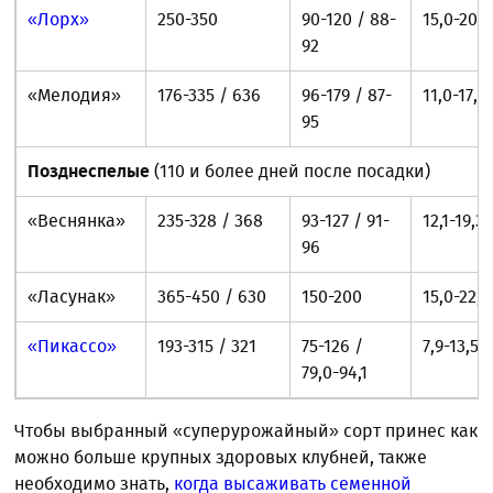
«Лорх»
250-350
90-120 / 88-
15,0-20,0
92
«Мелодия»
176-335 / 636
96-179 / 87-
11,0-17,0
95
Позднеспелые
(110 и более дней после посадки)
«Веснянка»
235-328 / 368
93-127 / 91-
12,1-19,3
96
«Ласунак»
365-450 / 630
150-200
15,0-22,0
«Пикассо»
193-315 / 321
75-126 /
7,9-13,5
79,0-94,1
Чтобы выбранный «суперурожайный» сорт принес как
можно больше крупных здоровых клубней, также
необходимо знать,
когда высаживать семенной